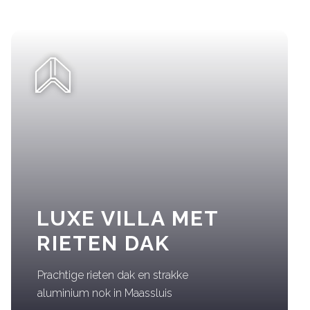
LUXE VILLA MET
RIETEN DAK
Prachtige rieten dak en strakke
aluminium nok in Maassluis