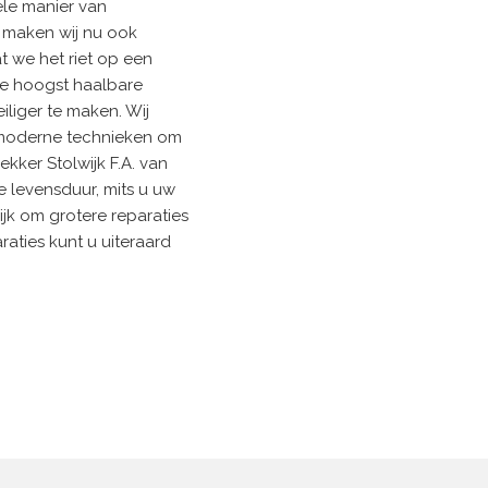
ele manier van
, maken wij nu ook
 we het riet op een
de hoogst haalbare
liger te maken. Wij
 moderne technieken om
ekker Stolwijk F.A. van
 levensduur, mits u uw
ijk om grotere reparaties
aties kunt u uiteraard