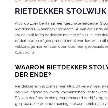
RIETDEKKERSBEDRIJF- & AANNEMINGSBEDRIJ
RIETDEKKER STOLWIJK
Als u op zoek bent naar een geschikte rietdekker Stolwi
Rietdekkers- & aannemingsbedrijf F.A. van der Ende aan
uw dak wilt laten bedekken met riet of als u al een rie
onderhouden of gerepareerd moet worden, wilt u dit n
vakkundige manier laten doen door een gespecialiseerd
klus voor u.
WAAROM RIETDEKKER STOLWI
DER ENDE?
Rietdekken is niet zomaar een klus. Dit vereist veel erva
nauwkeurigheid en vooral vakmanschap. Rietdekkers-
F.A. van der Ende is een gerenommeerd bedrijf, opgezet
gespecialiseerde onderneming met een combinatie v