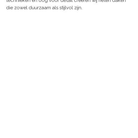
technieken en oog voor detail creëren wij rieten daken
die zowel duurzaam als stijlvol zijn.