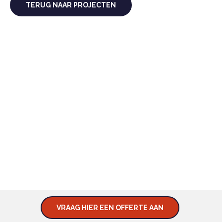
TERUG NAAR PROJECTEN
BENIEUWD NAAR WAT WIJ KUNNEN
BETEKENEN VOOR U?
KOM IN CONTACT MET ONS
EN VRAAG NAAR DE
MOGELIJKHEDEN.
VRAAG HIER EEN OFFERTE AAN