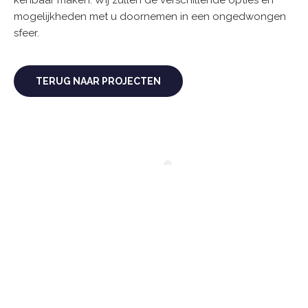
kenbaar maken. Wij zullen de verschillende opties en
mogelijkheden met u doornemen in een ongedwongen
sfeer.
TERUG NAAR PROJECTEN
BENIEUWD NAAR WAT WIJ KUNNEN
BETEKENEN VOOR U?
KOM IN CONTACT MET ONS