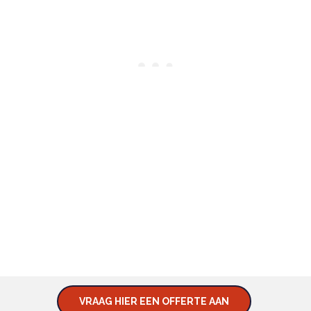
BENIEUWD NAAR WAT WIJ KUNNEN
BETEKENEN VOOR U?
KOM IN CONTACT MET ONS
EN VRAAG NAAR DE
MOGELIJKHEDEN.
VRAAG HIER EEN OFFERTE AAN