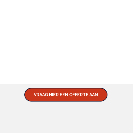
BENIEUWD NAAR WAT WIJ KUNNEN
BETEKENEN VOOR U?
KOM IN CONTACT MET ONS
EN VRAAG NAAR DE
MOGELIJKHEDEN.
VRAAG HIER EEN OFFERTE AAN