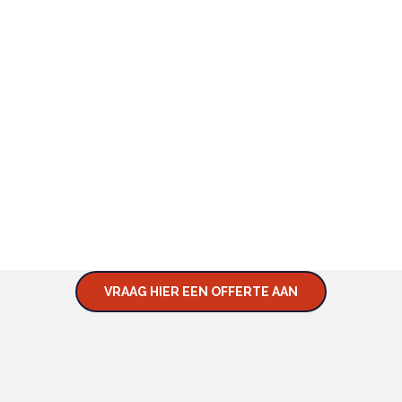
NIEUWD NAAR WAT WIJ KUNNEN BETEKENEN VOOR
NTACT MET ONS EN VRA
MOGELIJKHEDEN.
VRAAG HIER EEN OFFERTE AAN