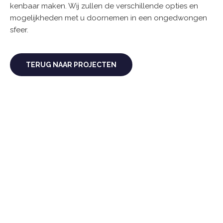
kenbaar maken. Wij zullen de verschillende opties en
mogelijkheden met u doornemen in een ongedwongen
sfeer.
TERUG NAAR PROJECTEN
BENIEUWD NAAR WAT WIJ KUNNEN
BETEKENEN VOOR U?
KOM IN CONTACT MET ONS
EN VRAAG NAAR DE