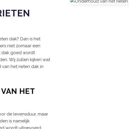
F
RIETEN
eten dak? Dan is het
mmers niet zomaar een
et dak goed wordt
n. Wij zullen kijken wat
van het rieten dak in
 VAN HET
voor de levensduur, maar
den is namelijk
ed wordt uitgevoerd,