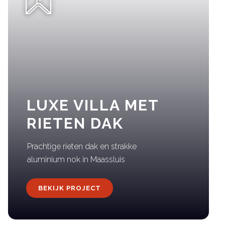
LUXE VILLA MET
RIETEN DAK
Prachtige rieten dak en strakke
aluminium nok in Maassluis
BEKIJK PROJECT