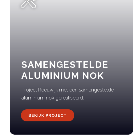
SAMENGESTELDE
ALUMINIUM NOK
Project Reeuwijk met een samengestelde
aluminium nok gerealiseerd.
BEKIJK PROJECT