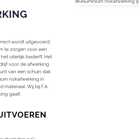
F
RKING
orrect wordt uitgevoerd,
m te zorgen voor een
et uiterlijk bederft. Het
drijf voor de afwerking
punt van een schuin dak
nium nokafwerking in
ateriaal. Wij bij F.A.
ing gaat!
UITVOEREN